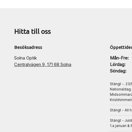
Hitta till oss
Besöksadress
Öppettide
Solna Optik
Mån-Fre:
Centralvägen 9, 171 68 Solna
Lördag:
Söndag:
Stängt -. 23
Nationaldag
Midsommarda
Kristihimmel
Stängt - All 
Stängt - Jul
1.a januari & 