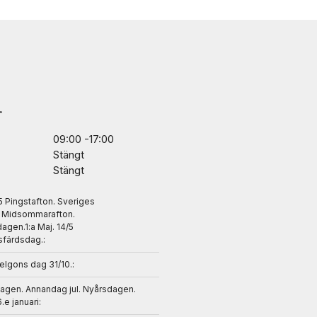
r
09:00 -17:00
Stängt
Stängt
/5 Pingstafton. Sveriges
. Midsommarafton.
gen.1:a Maj. 14/5
sfärdsdag.:
helgons dag 31/10.:
dagen. Annandag jul. Nyårsdagen.
6.e januari: