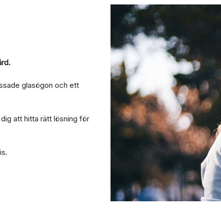
ård.
assade glasögon och ett
 att hitta rätt lösning för
is.