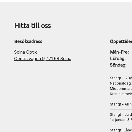
Hitta till oss
Besöksadress
Öppettide
Solna Optik
Mån-Fre:
Centralvägen 9, 171 68 Solna
Lördag:
Söndag:
Stängt -. 23
Nationaldag
Midsommarda
Kristihimmel
Stängt - All 
Stängt - Jul
1.a januari & 
Stängt -Lån