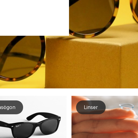
asögon
Linser