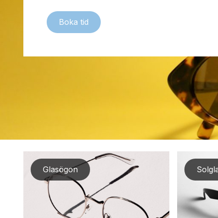
Boka tid
Glasögon
Solgl