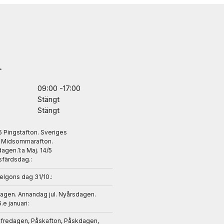
r
09:00 -17:00
Stängt
Stängt
/5 Pingstafton. Sveriges
. Midsommarafton.
gen.1:a Maj. 14/5
sfärdsdag.:
helgons dag 31/10.:
dagen. Annandag jul. Nyårsdagen.
6.e januari:
gfredagen, Påskafton, Påskdagen,