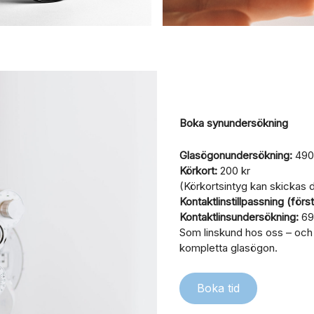
Boka synundersökning
Glasögonundersökning:
490
Körkort:
200 kr
(Körkortsintyg kan skickas di
Kontaktlinstillpassning (förs
Kontaktlinsundersökning:
690
Som linskund hos oss – och 
kompletta glasögon.
Boka tid