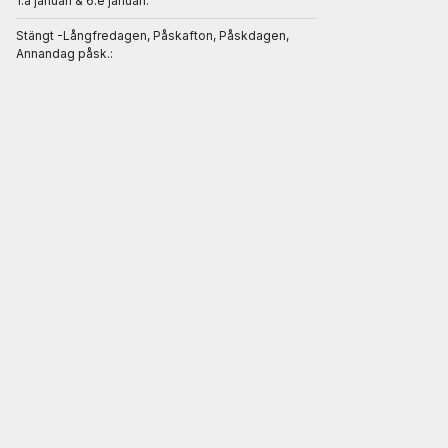
1.a januari & 6.e januari:
Stängt -Långfredagen, Påskafton, Påskdagen,
Annandag påsk.: