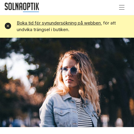
Boka tid för synundersökning på webben
, för att
Avvisa
undvika trängsel i butiken.