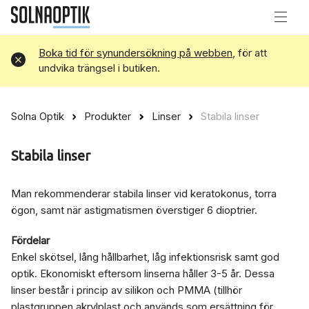
Boka tid för synundersökning på webben
, för att
Avvisa
undvika trängsel i butiken.
Solna Optik
Produkter
Linser
Stabila linser
Stabila linser
Man rekommenderar stabila linser vid keratokonus, torra
ögon, samt när astigmatismen överstiger 6 dioptrier.
Fördelar
Enkel skötsel, lång hållbarhet, låg infektionsrisk samt god
optik. Ekonomiskt eftersom linserna håller 3-5 år. Dessa
linser består i princip av silikon och PMMA (tillhör
plastgruppen akrylplast och används som ersättning för