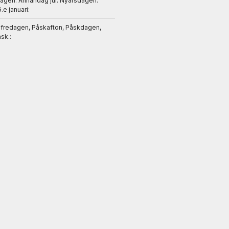
dagen. Annandag jul. Nyårsdagen.
6.e januari:
gfredagen, Påskafton, Påskdagen,
sk.: