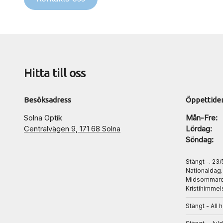
Hitta till oss
Besöksadress
Öppettide
Solna Optik
Mån-Fre:
Centralvägen 9, 171 68 Solna
Lördag:
Söndag:
Stängt -. 23
Nationaldag
Midsommarda
Kristihimmel
Stängt - All 