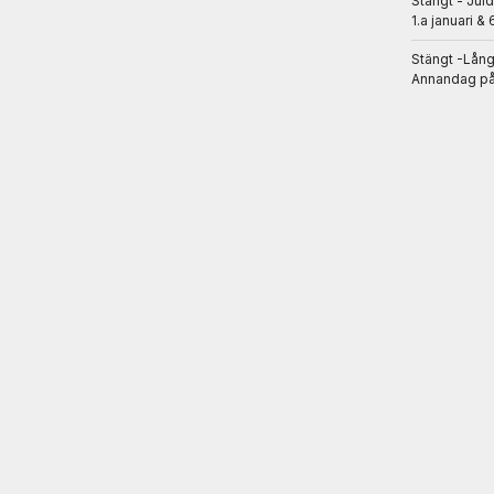
Stängt - Jul
1.a januari & 
Stängt -Lån
Annandag på