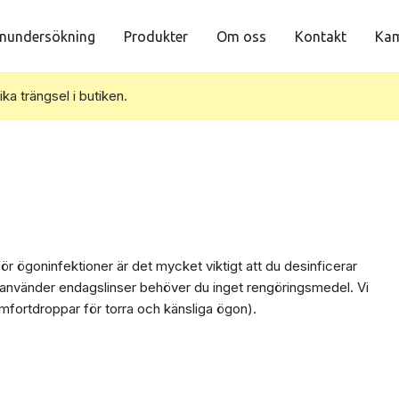
nundersökning
Produkter
Om oss
Kontakt
Kam
vika trängsel i butiken.
 för ögoninfektioner är det mycket viktigt att du desinficerar
u använder endagslinser behöver du inget rengöringsmedel. Vi
mfortdroppar för torra och känsliga ögon).