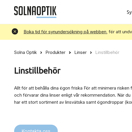
Sy
Avvisa
Boka tid för synundersökning på webben
, för att und
Solna Optik
Produkter
Linser
Linstillbehör
Linstillbehör
Allt för att behålla dina ögon friska För att minimera risken
och förvarar dina linser enligt vår rekommendation. När d
har ett stort sortiment av linsvätska samt ögondroppar (ko
Kontakta oss