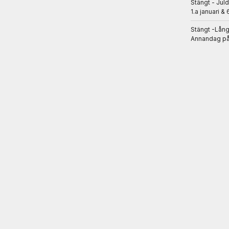
Stängt - Jul
1.a januari & 
Stängt -Lån
Annandag på