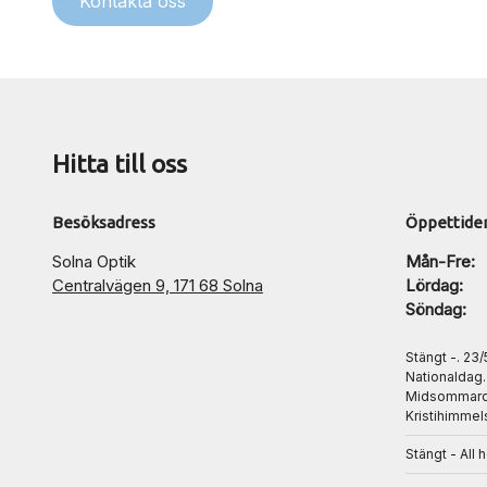
Kontakta oss
Hitta till oss
Besöksadress
Öppettide
Solna Optik
Mån-Fre:
Centralvägen 9, 171 68 Solna
Lördag:
Söndag:
Stängt -. 23
Nationaldag
Midsommarda
Kristihimmel
Stängt - All 