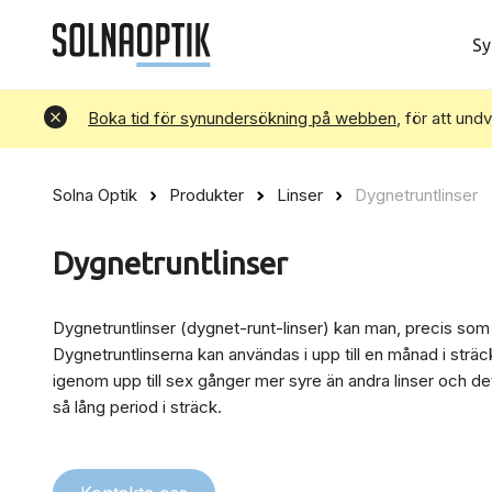
Sy
Avvisa
Boka tid för synundersökning på webben
, för att und
Solna Optik
Produkter
Linser
Dygnetruntlinser
Dygnetruntlinser
Dygnetruntlinser (dygnet-runt-linser) kan man, precis som
Dygnetruntlinserna kan användas i upp till en månad i strä
igenom upp till sex gånger mer syre än andra linser och det 
så lång period i sträck.