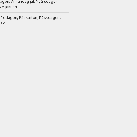
dagen. Annandag jul. Nyårsdagen.
6.e januari:
gfredagen, Påskafton, Påskdagen,
sk.: