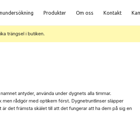
nundersökning
Produkter
Om oss
Kontakt
Kam
vika trängsel i butiken.
 namnet antyder, använda under dygnets alla timmar.
ck men rådgör med optikern först. Dygnetruntlinser släpper
är det främsta skälet till att det fungerar att ha dem på sig en