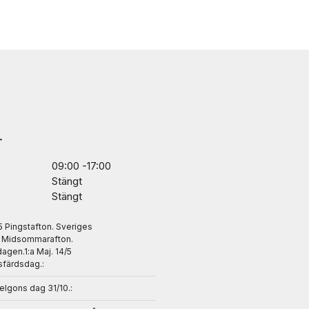
r
09:00 -17:00
Stängt
Stängt
/5 Pingstafton. Sveriges
. Midsommarafton.
gen.1:a Maj. 14/5
sfärdsdag.:
helgons dag 31/10.: