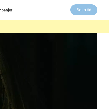
Boka tid
panjer