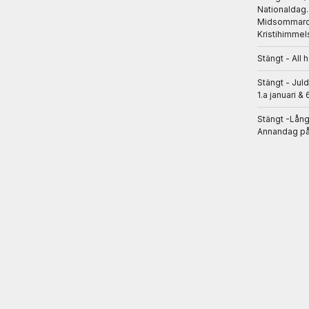
Nationaldag
Midsommarda
Kristihimmel
Stängt - All 
Stängt - Jul
1.a januari & 
Stängt -Lån
Annandag på