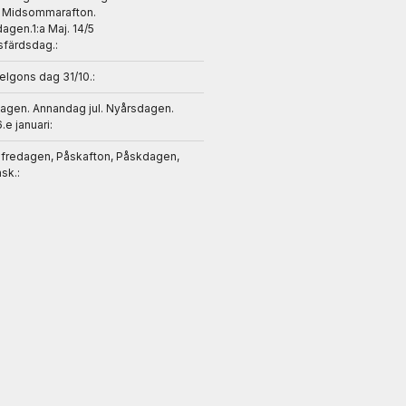
. Midsommarafton.
gen.1:a Maj. 14/5
sfärdsdag.:
helgons dag 31/10.:
dagen. Annandag jul. Nyårsdagen.
6.e januari:
gfredagen, Påskafton, Påskdagen,
sk.: