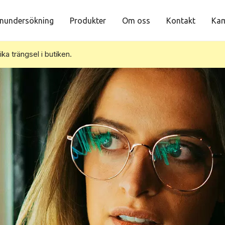
nundersökning
Produkter
Om oss
Kontakt
Kam
vika trängsel i butiken.